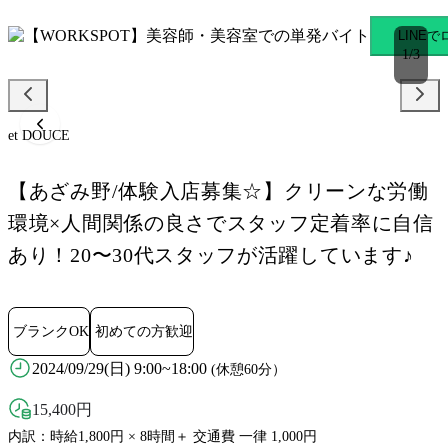
et DOUCE あざみ野駅のス
LINE
1
/
3
et DOUCE
【あざみ野/体験入店募集☆】クリーンな労働
環境×人間関係の良さでスタッフ定着率に自信
あり！20〜30代スタッフが活躍しています♪
ブランクOK
初めての方歓迎
2024/09/29(日) 9:00~18:00
(休憩60分）
15,400
円
内訳：時給1,800円 × 8時間＋ 交通費 一律 1,000円