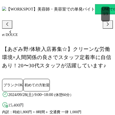
et DOUCE あざみ野駅のス
LINE
1
/
3
et DOUCE
【あざみ野/体験入店募集☆】クリーンな労働
環境×人間関係の良さでスタッフ定着率に自信
あり！20〜30代スタッフが活躍しています♪
ブランクOK
初めての方歓迎
2024/09/28(土) 9:00~18:00
(休憩60分）
15,400
円
内訳：時給1,800円 × 8時間＋ 交通費 一律 1,000円