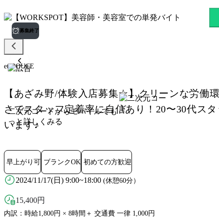
et DOUCE あざみ野駅のス
募集終了
et DOUCE
【あざみ野/体験入店募集☆】クリーンな労働環
さでスタッフ定着率に自信あり！20〜30代ス
二次元コードからモバイルでも
っと詳しくみる
います♪
早上がり可
ブランクOK
初めての方歓迎
2024/11/17(日) 9:00~18:00
(休憩60分）
15,400
円
内訳：時給1,800円 × 8時間＋ 交通費 一律 1,000円