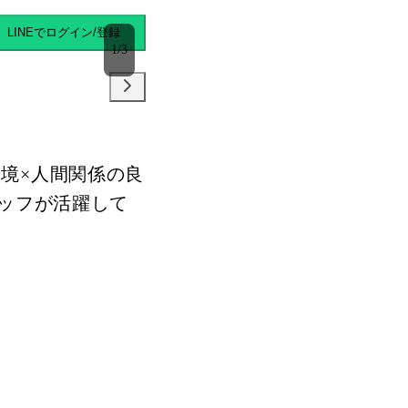
キマバイト
LINEでログイン/登録
1
/
3
境×人間関係の良
タッフが活躍して