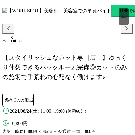
Hair cut pit 武蔵小金井駅
LINE
1
/
3
Hair cut pit
【スタイリッシュなカット専門店！】ゆっく
り休憩できるバックルーム完備◎カットのみ
の施術で手荒れの心配なく働けます♪
初めての方歓迎
2024/08/24(土) 11:00~19:00
(休憩60分）
10,800
円
内訳：時給1,400円 × 7時間＋ 交通費 一律 1,000円