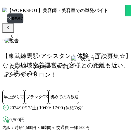
remile 東武練馬駅のスキマバ
募集終了
remile
【東武練馬駅/アシスタント体験・面談募集☆
なし◎地域密着運営でお客様との距離も近い、
二次元コードからモバイルでも
っと詳しくみる
ョンの多いサロン！
早上がり可
ブランクOK
初めての方歓迎
2024/10/12(土) 10:00~17:00
(休憩60分）
9,500
円
内訳：時給1,500円 × 6時間＋ 交通費 一律 500円