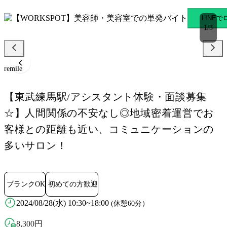
remile 東武練馬駅のスキマバ
LINE
1
/
3
remile
【東武練馬駅/アシスタント体験・面談募集
☆】人間関係の不安なし◎地域密着運営でお
客様との距離も近い、コミュニケーションの
多いサロン！
ブランクOK
初めての方歓迎
2024/08/28(水) 10:30~18:00
(休憩60分）
8,300
円