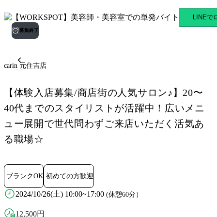
carin 元住吉店 元住吉駅の
LINE
募集終了
carin 元住吉店
【体験入店募集/商店街の人気サロン♪】20〜
40代までのスタイリストが活躍中！広いメニ
ュー展開で世代問わずご来店いただく活気あ
る職場☆
ブランクOK
初めての方歓迎
2024/10/26(土) 10:00~17:00
(休憩60分）
12,500
円