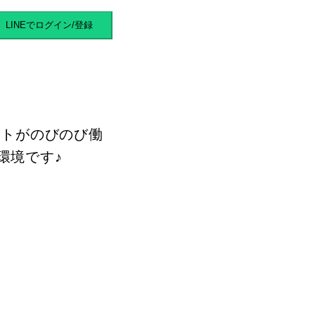
スキマバイト
LINEでログイン/登録
ストがのびのび働
環境です♪