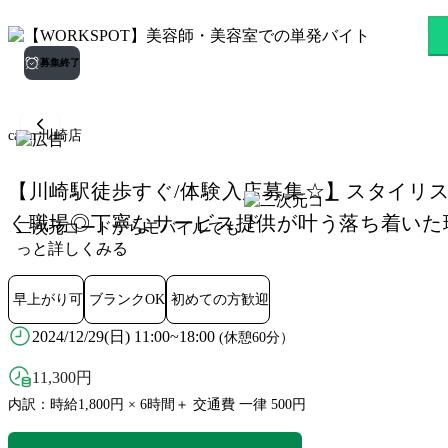
carin 川崎店 京急川崎駅の
募集終了
carin 川崎店
【川崎駅徒歩すぐ/体験入店募集☆】スタイリ
く職場◎丁寧なサービス提供が叶う落ち着いた
二次元コードからモバイルでも
っと詳しくみる
早上がり可
ブランクOK
初めての方歓迎
2024/12/29(日) 11:00~18:00
(休憩60分）
11,300
円
内訳：時給1,800円 × 6時間＋ 交通費 一律 500円