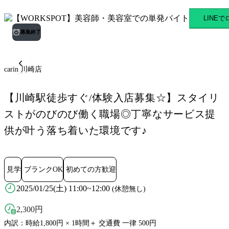
carin 川崎店 京急川崎駅の
LINE
募集終了
carin 川崎店
【川崎駅徒歩すぐ/体験入店募集☆】スタイリ
ストがのびのび働く職場◎丁寧なサービス提
供が叶う落ち着いた環境です♪
見学
ブランクOK
初めての方歓迎
2025/01/25(土) 11:00~12:00
(休憩無し)
2,300
円
内訳：時給1,800円 × 1時間＋ 交通費 一律 500円