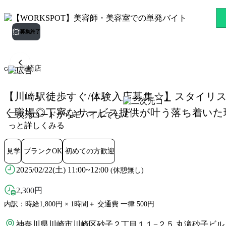
carin 川崎店 京急川崎駅の
募集終了
carin 川崎店
【川崎駅徒歩すぐ/体験入店募集☆】スタイリ
く職場◎丁寧なサービス提供が叶う落ち着いた
二次元コードからモバイルでも
っと詳しくみる
見学
ブランクOK
初めての方歓迎
2025/02/22(土) 11:00~12:00
(休憩無し)
2,300
円
内訳：時給1,800円 × 1時間＋ 交通費 一律 500円
神奈川県川崎市川崎区砂子２丁目１１−２５ 丸滝砂子ビル 