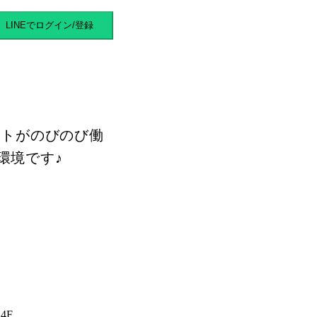
スキマバイト
LINEでログイン/登録
ストがのびのび働
環境です♪
4F