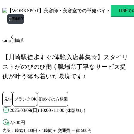
carin 川崎店 京急川崎駅の
LINE
募集終了
carin 川崎店
【川崎駅徒歩すぐ/体験入店募集☆】スタイリ
ストがのびのび働く職場◎丁寧なサービス提
供が叶う落ち着いた環境です♪
見学
ブランクOK
初めての方歓迎
2025/03/09(日) 10:00~11:00
(休憩無し)
2,300
円
内訳：時給1,800円 × 1時間＋ 交通費 一律 500円