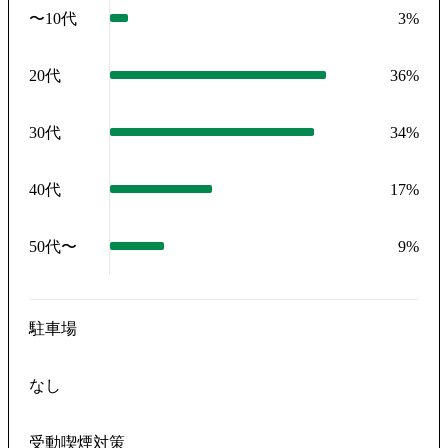
〜10代
3
%
20代
36
%
30代
34
%
40代
17
%
50代〜
9
%
駐車場
なし
受動喫煙対策