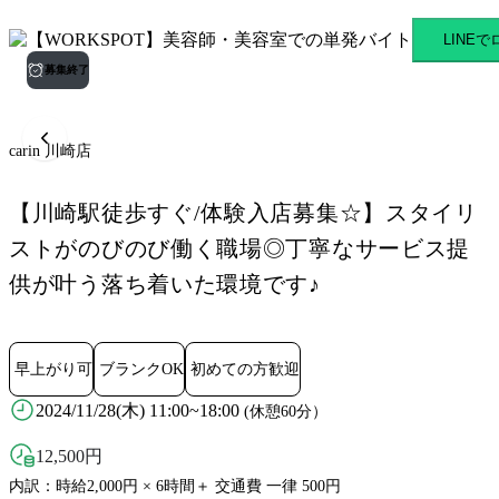
carin 川崎店 京急川崎駅の
LINE
募集終了
carin 川崎店
【川崎駅徒歩すぐ/体験入店募集☆】スタイリ
ストがのびのび働く職場◎丁寧なサービス提
供が叶う落ち着いた環境です♪
早上がり可
ブランクOK
初めての方歓迎
2024/11/28(木) 11:00~18:00
(休憩60分）
12,500
円
内訳：時給2,000円 × 6時間＋ 交通費 一律 500円