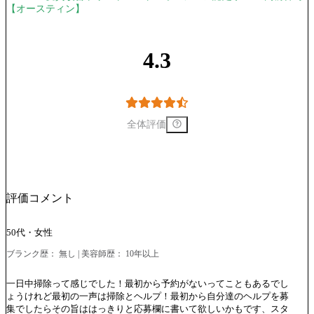
【オースティン】
4.3
全体評価
評価コメント
50代・女性
ブランク歴： 無し | 美容師歴： 10年以上
一日中掃除って感じでした！最初から予約がないってこともあるでし
ょうけれど最初の一声は掃除とヘルプ！最初から自分達のヘルプを募
集でしたらその旨ははっきりと応募欄に書いて欲しいかもです、スタ