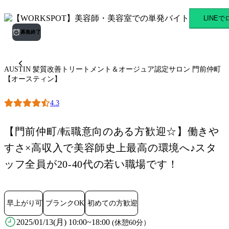
AUSTIN 髪質改善トリー
LINE
募集終了
AUSTIN 髪質改善トリートメント＆オージュア認定サロン 門前仲町
【オースティン】
4.3
【門前仲町/転職意向のある方歓迎☆】働きや
すさ×高収入で美容師史上最高の環境へ♪スタ
ッフ全員が20-40代の若い職場です！
早上がり可
ブランクOK
初めての方歓迎
2025/01/13(月) 10:00~18:00
(休憩60分）