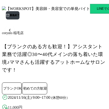
coryuto 稲毛店 稲毛駅のス
LINE
募集終了
coryuto 稲毛店
【ブランクのある方も歓迎！】アシスタント
業務で活躍◎30〜40代メインの落ち着いた環
境♪ママさんも活躍するアットホームなサロン
です！
ブランクOK
初めての方歓迎
2024/11/16(土) 9:00~17:00
(休憩60分）
11,000
円