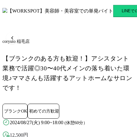
coryuto 稲毛店 稲毛駅のス
LINE
coryuto 稲毛店
【ブランクのある方も歓迎！】アシスタント
業務で活躍◎30〜40代メインの落ち着いた環
境♪ママさんも活躍するアットホームなサロン
です！
ブランクOK
初めての方歓迎
2024/08/27(火) 9:00~18:00
(休憩60分）
12,500
円