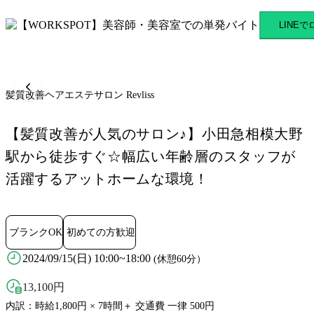
髪質改善ヘアエステサロン Rev
LINE
髪質改善ヘアエステサロン Revliss
【髪質改善が人気のサロン♪】小田急相模大野
駅から徒歩すぐ☆幅広い年齢層のスタッフが
活躍するアットホームな環境！
ブランクOK
初めての方歓迎
2024/09/15(日) 10:00~18:00
(休憩60分）
13,100
円
内訳：時給1,800円 × 7時間＋ 交通費 一律 500円