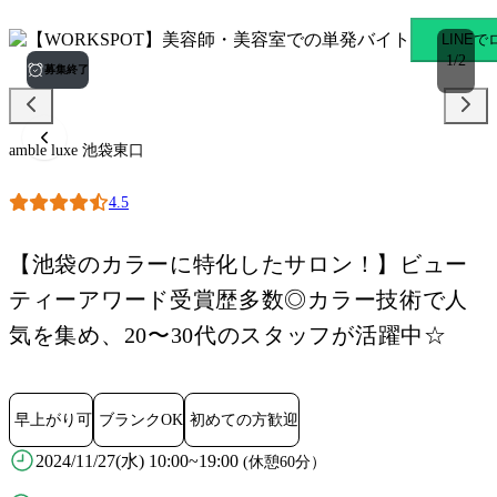
amble luxe 池袋東口 池袋
LINE
1
/
2
募集終了
amble luxe 池袋東口
4.5
【池袋のカラーに特化したサロン！】ビュー
ティーアワード受賞歴多数◎カラー技術で人
気を集め、20〜30代のスタッフが活躍中☆
早上がり可
ブランクOK
初めての方歓迎
2024/11/27(水) 10:00~19:00
(休憩60分）