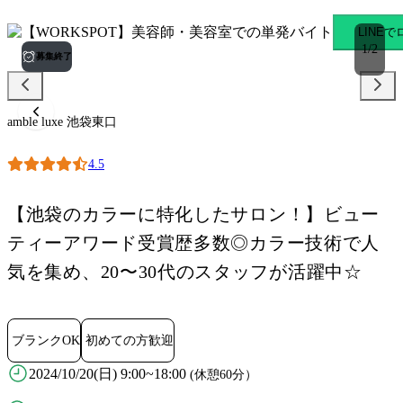
amble luxe 池袋東口 池袋
LINE
1
/
2
募集終了
amble luxe 池袋東口
4.5
【池袋のカラーに特化したサロン！】ビュー
ティーアワード受賞歴多数◎カラー技術で人
気を集め、20〜30代のスタッフが活躍中☆
ブランクOK
初めての方歓迎
2024/10/20(日) 9:00~18:00
(休憩60分）