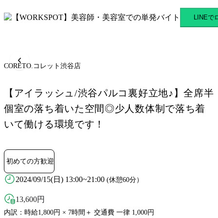
CORETO.コレット渋谷店 
LINE
CORETO.コレット渋谷店
【アイラッシュ/渋谷パルコ裏好立地♪】全席半
個室の落ち着いた空間◎少人数体制で落ち着
いて働ける環境です！
初めての方歓迎
2024/09/15(日) 13:00~21:00
(休憩60分）
13,600
円
内訳：時給1,800円 × 7時間＋ 交通費 一律 1,000円