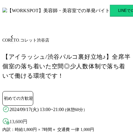
CORETO.コレット渋谷店 
LINE
CORETO.コレット渋谷店
【アイラッシュ/渋谷パルコ裏好立地♪】全席半
個室の落ち着いた空間◎少人数体制で落ち着
いて働ける環境です！
初めての方歓迎
2024/09/17(火) 13:00~21:00
(休憩60分）
13,600
円
内訳：時給1,800円 × 7時間＋ 交通費 一律 1,000円