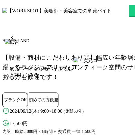
HEART LAND 茂原駅のスキ
HEART LAND
【設備・商材にこだわりあり◎】幅広い年齢層
躍するラグジュアリーなアンティーク空間のサ
二次元コードからモバイルでも
っと詳しくみる
ある方も歓迎です！
ブランクOK
初めての方歓迎
2024/09/12(木) 9:00~18:00
(休憩60分）
17,500
円
内訳：時給2,000円 × 8時間＋ 交通費 一律 1,500円