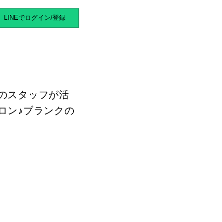
マバイト
LINEでログイン/登録
のスタッフが活
ロン♪ブランクの