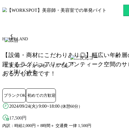
HEART LAND 茂原駅のスキ
HEART LAND
【設備・商材にこだわりあり◎】幅広い年齢層
躍するラグジュアリーなアンティーク空間のサ
二次元コードからモバイルでも
っと詳しくみる
ある方も歓迎です！
ブランクOK
初めての方歓迎
2024/09/24(火) 9:00~18:00
(休憩60分）
17,500
円
内訳：時給2,000円 × 8時間＋ 交通費 一律 1,500円