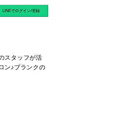
マバイト
LINEでログイン/登録
のスタッフが活
ロン♪ブランクの