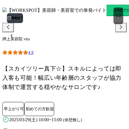
押上美容院 vita 押上〈ス
LINE
1
/
2
募集終了
押上美容院 vita
4.9
【スカイツリー真下☆】スキルによっては即
入客も可能！幅広い年齢層のスタッフが協力
体制で運営する穏やかなサロンです♪
早上がり可
初めての方歓迎
2025/03/29(土) 10:00~15:00
(休憩無し)