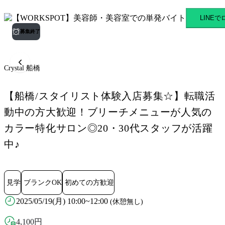
Crystal 船橋 船橋駅のスキマ
LINE
募集終了
Crystal 船橋
【船橋/スタイリスト体験入店募集☆】転職活
動中の方大歓迎！ブリーチメニューが人気の
カラー特化サロン◎20・30代スタッフが活躍
中♪
見学
ブランクOK
初めての方歓迎
2025/05/19(月) 10:00~12:00
(休憩無し)
4,100
円