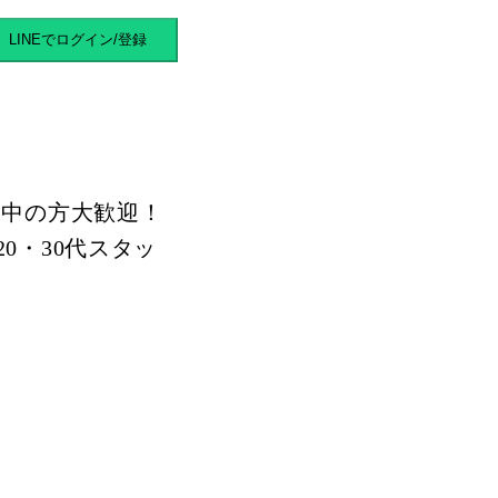
バイト
LINEでログイン/登録
動中の方大歓迎！
0・30代スタッ