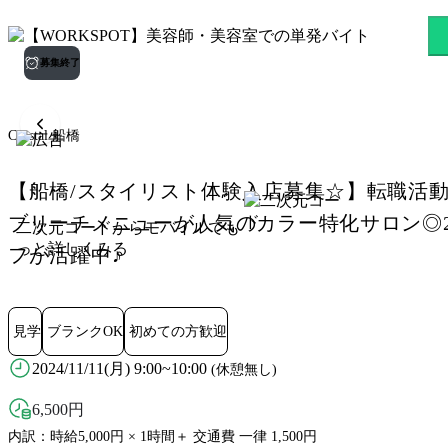
Crystal 船橋 船橋駅のスキマ
募集終了
Crystal 船橋
【船橋/スタイリスト体験入店募集☆】転職活
ブリーチメニューが人気のカラー特化サロン◎2
二次元コードからモバイルでも
っと詳しくみる
フが活躍中♪
見学
ブランクOK
初めての方歓迎
2024/11/11(月) 9:00~10:00
(休憩無し)
6,500
円
内訳：時給5,000円 × 1時間＋ 交通費 一律 1,500円