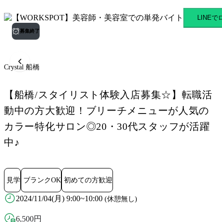
Crystal 船橋 船橋駅のスキマ
LINE
募集終了
Crystal 船橋
【船橋/スタイリスト体験入店募集☆】転職活
動中の方大歓迎！ブリーチメニューが人気の
カラー特化サロン◎20・30代スタッフが活躍
中♪
見学
ブランクOK
初めての方歓迎
2024/11/04(月) 9:00~10:00
(休憩無し)
6,500
円