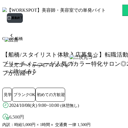
Crystal 船橋 船橋駅のスキマ
募集終了
Crystal 船橋
【船橋/スタイリスト体験入店募集☆】転職活
ブリーチメニューが人気のカラー特化サロン◎2
二次元コードからモバイルでも
っと詳しくみる
フが活躍中♪
見学
ブランクOK
初めての方歓迎
2024/10/08(火) 9:00~10:00
(休憩無し)
6,500
円
内訳：時給5,000円 × 1時間＋ 交通費 一律 1,500円