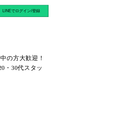
バイト
LINEでログイン/登録
動中の方大歓迎！
0・30代スタッ