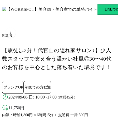
BULB 代官山駅のスキマバイ
LINE
BULB
【駅徒歩2分！代官山の隠れ家サロン♪】少人
数スタッフで支え合う温かい社風◎30〜40代
のお客様を中心とした落ち着いた環境です！
ブランクOK
初めての方歓迎
2024/09/08(日) 10:00~17:00
(休憩45分）
11,750
円
内訳：時給1,800円 × 6時間15分＋ 交通費 一律 500円