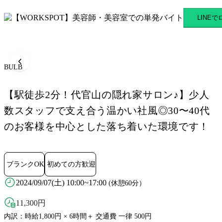
BULB 代官山駅のスキマバイ
LINE
BULB
【駅徒歩2分！代官山の隠れ家サロン♪】少人
数スタッフで支え合う温かい社風◎30〜40代
のお客様を中心とした落ち着いた環境です！
ブランクOK
初めての方歓迎
2024/09/07(土) 10:00~17:00
(休憩60分）
11,300
円
内訳：時給1,800円 × 6時間＋ 交通費 一律 500円