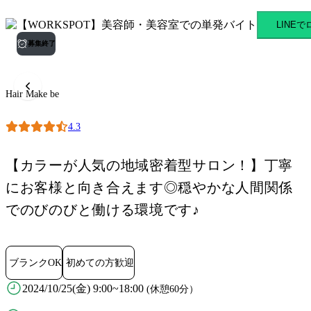
Hair Make be 橋本駅のスキ
LINE
募集終了
Hair Make be
4.3
【カラーが人気の地域密着型サロン！】丁寧
にお客様と向き合えます◎穏やかな人間関係
でのびのびと働ける環境です♪
ブランクOK
初めての方歓迎
2024/10/25(金) 9:00~18:00
(休憩60分）