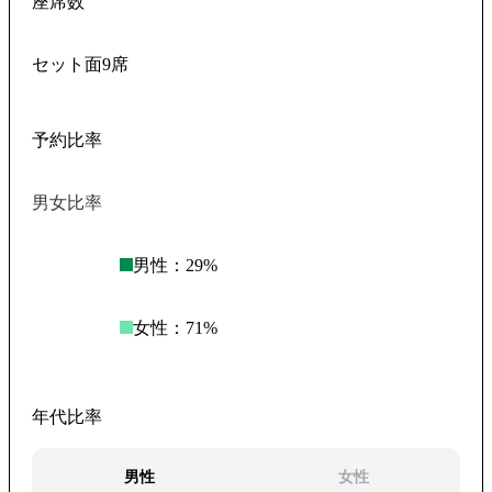
座席数
セット面9席
予約比率
男女比率
男性：
29
%
女性：
71
%
年代比率
男性
女性