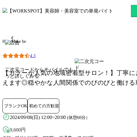
Hair Make be 橋本駅のスキ
Hair Make be
4.3
二次元コードからモバイルでも
【カラーが人気の地域密着型サロン！】丁寧に
っと詳しくみる
えます◎穏やかな人間関係でのびのびと働ける
ブランクOK
初めての方歓迎
2024/09/08(日) 12:00~20:00
(休憩60分）
9,600
円