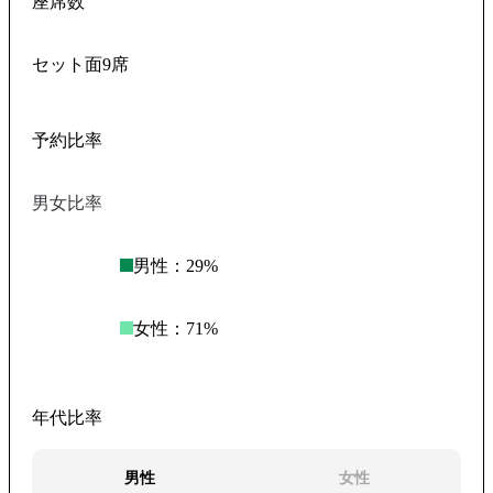
座席数
セット面9席
予約比率
男女比率
男性：
29
%
女性：
71
%
年代比率
男性
女性