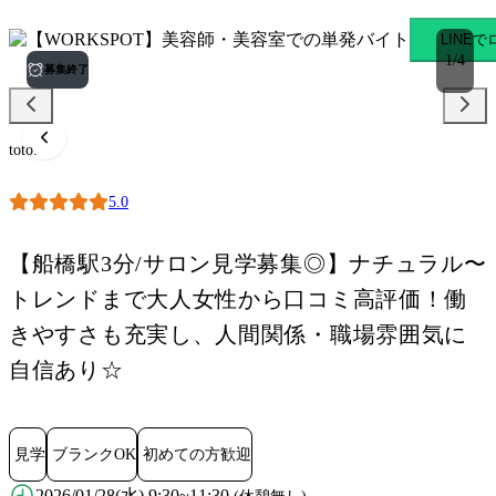
toto. 船橋駅のスキマバイト
LINE
1
/
4
募集終了
toto.
5.0
【船橋駅3分/サロン見学募集◎】ナチュラル〜
トレンドまで大人女性から口コミ高評価！働
きやすさも充実し、人間関係・職場雰囲気に
自信あり☆
見学
ブランクOK
初めての方歓迎
2026/01/28(水) 9:30~11:30